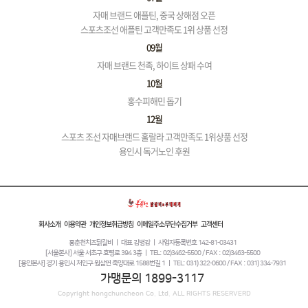
자매 브랜드 애플틴, 중국 상해점 오픈
스포츠조선 애플틴 고객만족도 1위 상품 선정
09월
자매 브랜드 천족, 하이트 상패 수여
10월
홍수피해민 돕기
12월
스포츠 조선 자매브랜드 훌랄라 고객만족도 1위상품 선정
용인시 독거노인 후원
회사소개
이용약관
개인정보취급방침
이메일주소무단수집거부
고객센터
홍춘천치즈닭갈비 ㅣ 대표 김병갑 ㅣ 사업자등록번호 142-81-03431
[서울본사] 서울 서초구 효령로 394 3층 ㅣ TEL: 02)3462-5500 / FAX : 02)3463-5500
[용인본사] 경기 용인시 처인구 원삼면 죽양대로 1588번길 1 ㅣ TEL: 031) 322-0600 / FAX : 031) 334-7931
가맹문의 1899-3117
Copyright
hongchuncheon Co. Ltd. ALL RIGHTS RESERVERD