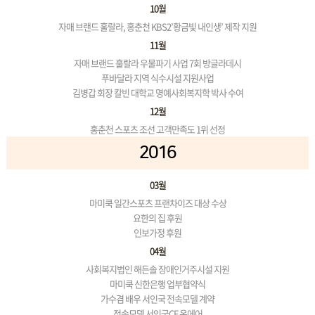
10월
자매 브랜드 훌랄라, 홍춘천 KBS2’황금빛 내인생’ 제작 지원
11월
자매 브랜드 훌랄라 우물파기 사업 7회 방글라데시
푸바달라 지역 식수시설 지원사업
김병갑 회장 칼빈 대학교 명예사회복지학 박사 수여
12월
홍춘천 스포츠 조선 고객만족도 1위 선정
2016
03월
마미쿡 일간스포츠 프랜차이즈 대상 수상
요한의 집 후원
인보가정 후원
04월
사회복지법인 해든솔 장애인거주시설 지원
마미쿡 신한은행 업부협약식
가수겸 배우 서인국 전속모델 계약
전속모델 서인국CF 온에어