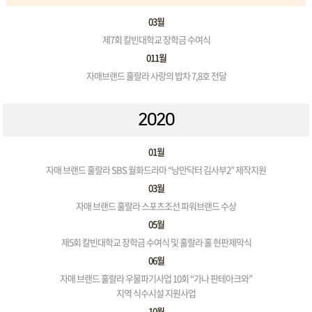
03월
제7회 칼빈대학교 장학금 수여식
011월
자매브랜드 훌랄라 사랑의 밥차 7,8호 전달
2020
01월
자매 브랜드 훌랄라 SBS 월화드라마 “낭만닥터 김사부2” 제작지원
03월
자매 브랜드 훌랄라 스포츠조선 파워브랜드 수상
05월
제5회 칼빈대학교 장학금 수여식 및 훌랄라 홀 현판제막식
06월
자매 브랜드 훌랄라 우물파기사업 10회 “가나 판테아크와”
지역 식수시설 지원사업
10월