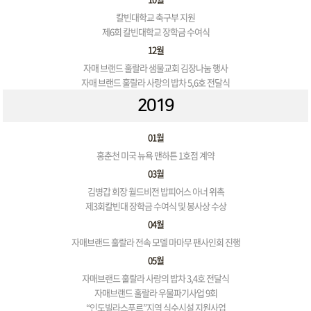
칼빈대학교 축구부 지원
제6회 칼빈대학교 장학금 수여식
12월
자매 브랜드 훌랄라 샘물교회 김장나눔 행사
자매 브랜드 훌랄라 사랑의 밥차 5,6호 전달식
2019
01월
홍춘천 미국 뉴욕 맨하튼 1호점 계약
03월
김병갑 회장 월드비전 밥피어스 아너 위촉
제3회칼빈대 장학금 수여식 및 봉사상 수상
04월
자매브랜드 훌랄라 전속 모델 마마무 팬사인회 진행
05월
자매브랜드 훌랄라 사랑의 밥차 3,4호 전달식
자매브랜드 훌랄라 우물파기사업 9회
“인도빌라스푸르”지역 식수시설 지원사업