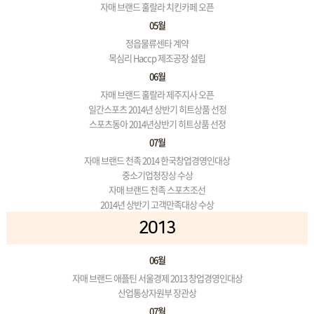
자매 브랜드 훌랄라 치킨카페 오픈
05월
정읍물류센타 계약
목심리 Haccp 제조공장 설립
06월
자매 브랜드 훌랄라 제주지사 오픈
일간스포츠 2014년 상반기 히트상품 선정
스포츠동아 2014년상반기 히트상품 선정
07월
자매 브랜드 천족 2014 한국창업경영인대상
중소기업청장상 수상
자매 브랜드 천족 스포츠조선
2014년 상반기 고객만족대상 수상
2013
06월
자매 브랜드 애플틴 서울경제 2013 창업경영인대상
산업통상자원부 장관상
07월