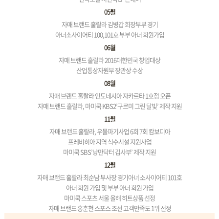
05월
자매 브랜드 훌랄라 김병갑 회장부부 경기
아너소사이어티 100,101호 부부 아너 회원가입
06월
자매 브랜드 훌랄라 2016대한민국 창업대상
산업통상자원부 장관상 수상
08월
자매 브랜드 훌랄라 인도네시아 자카르타 1호점 오픈
자매 브랜드 훌랄라, 마미쿡 KBS2’구르미 그린 달빛’ 제작 지원
11월
자매 브랜드 훌랄라, 우물파기사업 6회 7회 캄보디아
프레비히아 지역 식수시설 지원사업
마미쿡 SBS’낭만닥터 김사부’ 제작 지원
12월
자매 브랜드 훌랄라 최순남 부사장 경기아너 소사이어티 101호
아너 회원 가입 및 부부 아너 회원 가입
마미쿡 스포츠 서울 올해 히트상품 선정
자매 브랜드 홍춘천 스포스 조선 고객만족도 1위 선정