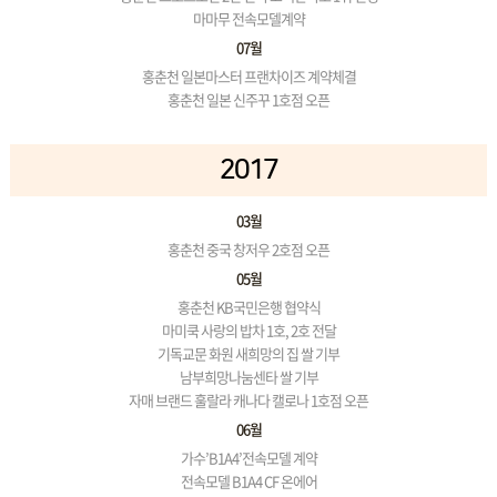
마마무 전속모델계약
07월
홍춘천 일본마스터 프랜차이즈 계약체결
홍춘천 일본 신주꾸 1호점 오픈
2017
03월
홍춘천 중국 창저우 2호점 오픈
05월
홍춘천 KB국민은행 협약식
마미쿡 사랑의 밥차 1호, 2호 전달
기독교문 화원 새희망의 집 쌀 기부
남부희망나눔센타 쌀 기부
자매 브랜드 훌랄라 캐나다 캘로나 1호점 오픈
06월
가수’B1A4’전속모델 계약
전속모델 B1A4 CF 온에어