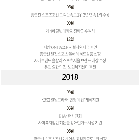
06월
홍춘천 스포츠조선 고객만족도 1위 3년 연속 1위 수상
09월
제 4회 칼빈대학교 장학금 수여식
12월
사랑 ON HACCP 시설지원자금 후원
홍춘천 일간스포츠 올해의 히트상품 선정
자매브랜드 훌랄라 스포츠서올 브랜드 대상 수상
용인 요한의 집, 노인복지센터 후원
2018
03월
KBS2 일일드라라 ‘인형의 집’ 제작지원
05월
B1A4 팬사인회
사회복지법인 해든솔 장애인거주시설 지원
06월
홍춘천 스포츠조선 2년 연속 고객만족도 1위 선정